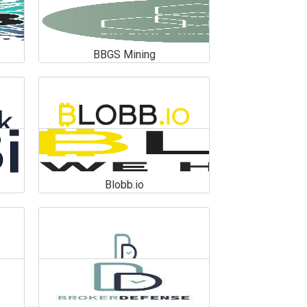
BBGS Mining
BBGS Mining
En savoir plus
Blobb.io
Blobb.io
En savoir plus