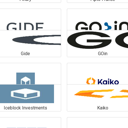
Finary
Fipto France
En savoir plus
En savoir plus
Gide
GOin
Gide
GOin
En savoir plus
En savoir plus
Iceblock Investments
Kaiko
Iceblock Investments
Kaiko
En savoir plus
En savoir plus