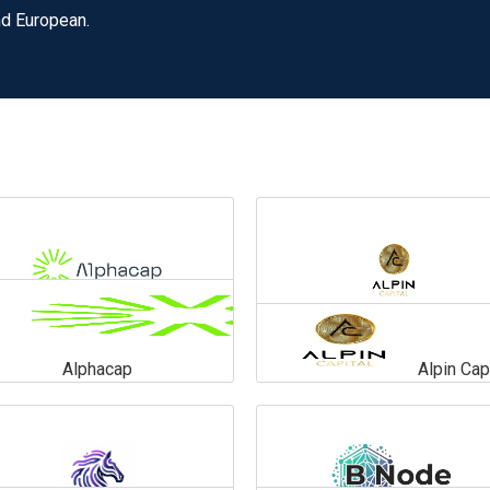
d European.
Alphacap
Alpin Capi
Alphacap
Alpin Capital
En savoir plus
En savoir plus