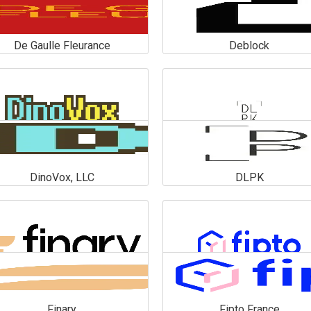
De Gaulle Fleurance
Deblock
De Gaulle Fleurance
Deblock
En savoir plus
En savoir plus
DinoVox, LLC
DLPK
DinoVox, LLC
DLPK
En savoir plus
En savoir plus
Finary
Fipto France