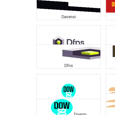
Davensi
Davensi
En savoir plus
Dfns
Dfns
En savoir plus
Dowgo